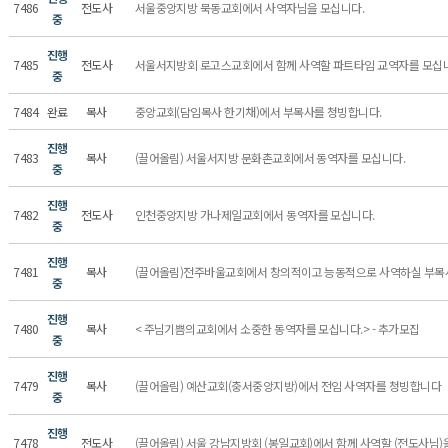
7486
전도사
서울중앙지방 묵동교회에서 사역자님을 모십니다.
중
진행
7485
전도사
서울서지방회 로고스교회에서 함께 사역할 파트타임 교역자를 모십니다.
중
7484
완료
목사
중앙교회(담임목사 한기채)에서 부목사를 청빙합니다.
진행
7483
목사
(끌어올림) 서울서지방 문화촌교회에서 동역자를 모십니다.
중
진행
7482
전도사
인천중앙지방 가나제일교회에서 동역자를 모십니다.
중
진행
7481
목사
(끌어올림)전주바울교회에서 창의적이고 능동적으로 사역하실 부목
중
진행
7480
목사
< 주님기쁨의교회에서 소중한 동역자를 모십니다.> - 추가모집
중
진행
7479
목사
(끌어올림) 예산교회(충서중앙지방)에서 전임 사역자를 청빙합니다
중
진행
7478
전도사
(끌어올림) 서울 강남지방회 (봉일교회)에서 함께 사역할 (전도사님