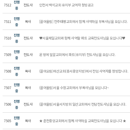
진행
7512
전도사
인천서 백석교회 유치부 교역자 청빙공고
중
진행
7511
목사
[끌어올림] 전주태평교회에서 함께 사역하실 부목사님을 모십니다.
중
진행
7510
전도사
♥서울제일교회와 함께 사역할 파트 교육전도사님을 모십니다♥
중
진행
7509
전도사
온 땅에 밀알교회에서 파트(유치부) 전도사님을 모십니다.
중
진행
7508
목사
(끌어오림)예산교회(충서중앙지방)에서 전임 사역자를 청빙합니다.
중
진행
7507
목사
(끌어올림)서울 수정교회에서 부목사님을 모십니다~
중
진행
7506
전도사
(끌어올림)서울서지방회 일산교회에서 전담전도사님을 모십니다.
중
진행
7505
목사
★ 춘천중앙교회에서 함께 사역하실 교육전도사님을 모십니다 ★
중