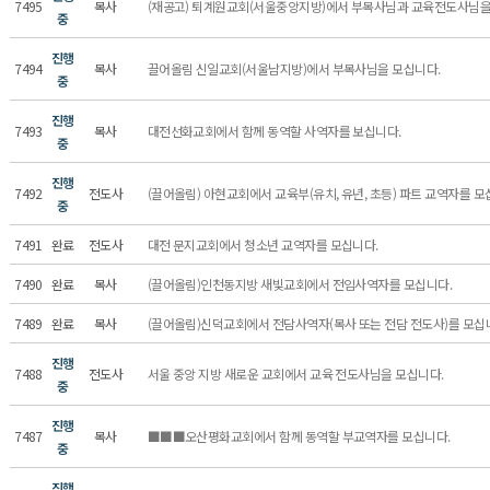
7495
목사
(재공고) 퇴계원교회(서울중앙지방)에서 부목사님과 교육전도사님을
중
진행
7494
목사
끌어올림 신일교회(서울남지방)에서 부목사님을 모십니다.
중
진행
7493
목사
대전선화교회에서 함께 동역할 사역자를 보십니다.
중
진행
7492
전도사
(끌어올림) 아현교회에서 교육부(유치, 유년, 초등) 파트 교역자를 모
중
7491
완료
전도사
대전 문지교회에서 청소년 교역자를 모십니다.
7490
완료
목사
(끌어올림)인천동지방 새빛교회에서 전임사역자를 모십니다.
7489
완료
목사
(끌어올림)신덕교회에서 전담사역자(목사 또는 전담 전도사)를 모십
진행
7488
전도사
서울 중앙 지방 새로운 교회에서 교육 전도사님을 모십니다.
중
진행
7487
목사
■■■오산평화교회에서 함께 동역할 부교역자를 모십니다.
중
진행