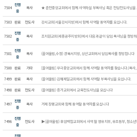
진행
7504
목사
★ 춘천중앙교회에서 함께 사역하실 부목사님 혹은 전담전도사님을
중
7503
완료
전도사
강서교회(서울강서지방)에서 함께 사역할 동역자를 모십니다.
진행
7502
목사
조치원교회(세종공주지방회)에서 다음과 같이 담임 목사님을 청빙하
중
진행
7501
목사
(끌어올림,수정) 경북서지방, 상산교회에서 담임목사를 청빙합니다
중
7500
완료
기타
[끌어올림] 무극중앙교회에서 함께 사역할 동역자를 찾습니다.(목사, 전
7499
완료
목사
(끌어올림) 김해제일교회에서 함께 사역할 부목사님을 모십니다.
7498
완료
전도사
(끌어올림) 증가교회에서 교육전도사님을 모십니다
진행
7497
목사
거제 장평교회와 함께 동역할 동역자를 모십니다
중
진행
7496
전도사
▶(끌어올림) 후암백합교회에서 사역 할 영유치부, 유초등부, 청소년부
중
진행