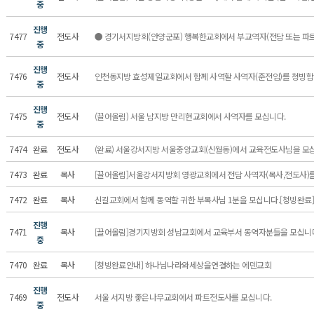
중
진행
7477
전도사
● 경기서지방회(안양군포) 행복한교회에서 부교역자(전담 또는 파트
중
진행
7476
전도사
인천동지방 효성제일교회에서 함께 사역할 사역자(준전임)를 청빙합
중
진행
7475
전도사
(끌어올림) 서울 남지방 만리현교회에서 사역자를 모십니다.
중
7474
완료
전도사
(완료) 서울강서지방 서울중앙교회(신월동)에서 교육전도사님을 
7473
완료
목사
[끌어올림]서울강서지방회 영광교회에서 전담 사역자(목사,전도사)
7472
완료
목사
신길교회에서 함께 동역할 귀한 부목사님 1분을 모십니다.[청빙완료
진행
7471
목사
[끌어올림]경기지방회 성남교회에서 교육부서 동역자분들을 모십
중
7470
완료
목사
[청빙완료안내] 하나님나라와세상을연결하는 에덴교회
진행
7469
전도사
서울 서지방 좋은나무교회에서 파트전도사를 모십니다.
중