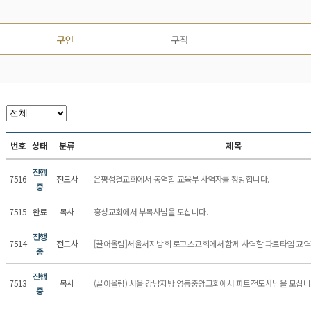
번호
상태
분류
제목
진행
7516
전도사
은평성결교회에서 동역할 교육부 사역자를 청빙합니다.
중
7515
완료
목사
홍성교회에서 부목사님을 모십니다.
진행
7514
전도사
[끌어올림]서울서지방회 로고스교회에서 함께 사역할 파트타임 교역자
중
진행
7513
목사
(끌어올림) 서울 강남지방 영동중앙교회에서 파트전도사님을 모십
중