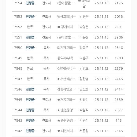
온땅에밀
7554
진행중
전도사
(끌어올림) 온 땅에 밀알교회에서 파트(유치부) 전도사님을 모십니다.
25.11.13
2175
알
7553
진행중
전도사
월광교회(서울지방회)에서 어린이부 파트 사역자를 모십니다
김진수
25.11.13
2015
7552
완료
전도사
■ 경기서지방 군포 행복한교회에서 전담전도사님을 청빙합니다 ■
박영춘
25.11.13
2291
7551
진행중
전도사
(끌어올림) 수원 영통성결교회에서 전담 (목사 및 전도사) 사역자를 모십니다.
이동현
25.11.13
2906
7550
진행중
목사
퇴계원교회(서울중앙지방)에서 함께 사역할 부목사님과 교육전도사님을 모십니다 ^^
강윤주
25.11.12
2340
7549
완료
목사
동역자(부목사 및 전도사) 청빙 / 함열교회
지홍구
25.11.12
1203
7548
완료
목사
<끌어올림> 안양중앙교회에서 부목사님을 모십니다.
김인호
25.11.12
2279
7547
완료
목사
▶서산석남교회에서 함께할 동역자를 구합니다◀
김한별
25.11.12
2445
7546
진행중
목사
장항제일교회에서 함께 사역할 동역자를 모십니다.(끌어올림)
김요한
25.11.12
2414
7545
진행중
전도사
★개봉교회에서 청년, 유아교회 교역자를 모십니다★
김광민
25.11.12
2639
7544
진행중
목사
★ 춘천중앙교회에서 함께 사역하실 부목사님 혹은 전담전도사님을 모십니다 ★
박원식
25.11.12
2377
7543
진행중
전도사
★ 춘천중앙교회에서 함께 사역하실 교육전도사님을 모십니다 ★
박원식
25.11.12
116
7542
진행중
전도사
♥ 대전서지방 꿈이있는교회 ♥ 교육전도사님 모십니다.
서준원
25.11.12
2645