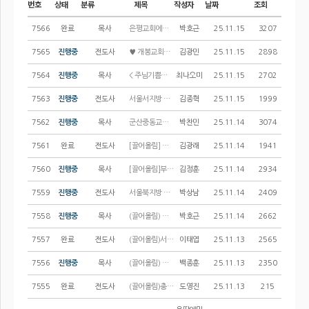
번호
상태
분류
제목
작성자
날짜
조회
7566
완료
목사
은평교회에서 다문화부 사역자를 청빙합니다.(비사택전임)
박호근
25.11.15
3207
7565
진행중
전도사
♥ 개봉교회에서 청년, 유아교회 교역자를 모십니다 ♥
김광민
25.11.15
2898
7564
진행중
목사
< 주님기쁨의교회에서 소중한 동역자를 모십니다. > - 교육부 추가모집
최나오미
25.11.15
2702
7563
진행중
전도사
서울서지방 남북교회에서 전도사님을 모십니다.
김종혁
25.11.15
1999
7562
진행중
목사
군산중동교회에서 함께 동역할 부목사님을 모십니다.
박찬민
25.11.14
3074
7561
완료
전도사
[끌어올림] 서울북지방 호원교회에서 청년부 사역자(목사or전도사)를 모십니다.
김광래
25.11.14
1941
7560
진행중
목사
[끌어올림]부산서지방 영도성결교회에서 부목사님을 모십니다.
김정훈
25.11.14
2934
7559
진행중
전도사
서울북지방 은혜교회에서 전도사님 또는 부목사님을 모십니다.
박상남
25.11.14
2409
7558
진행중
목사
(끌어올림) 은평교회에서 동역할 중등부 전임교역자를 청빙합니다.
박호근
25.11.14
2662
7557
완료
전도사
(끌어올림)서울남지방 신덕교회에서 교육부 파트 전도사님을 모십니다.
이태엽
25.11.13
2565
7556
진행중
목사
(끌어올림) 서울수정교회에서 사역자를 모십니다.
백종훈
25.11.13
2350
7555
완료
전도사
(끌어올림)충서지방 서천중앙교회에서 함께할 파트전도사님을 모십니다
도영진
25.11.13
215