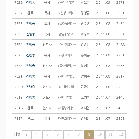
7528
진행중
목사
(끌어올림)전주바울교회에서 창의적이고 능동적으로 사역하실 부목사님을 모십니다^^
최요한
25.11.09
2371
7527
완료
목사
*신성교회(인천남지방)* 에서 전임사역자(목사, 전도사)를 모십니다.
정양규
25.11.08
2831
7526
진행중
목사
(끌어올림) 예산교회(충서중앙지방)에서 전임 사역자를 청빙합니다.
정수영
25.11.08
2164
7525
진행중
목사
성암중앙교회(서울북지방회)에서 부목사님을 모십니다.
이상효
25.11.08
3164
7524
진행중
전도사
은샘교회에서 행복하게 동역할 사역자를 모십니다.
김광민
25.11.08
2188
7523
진행중
목사
서광교회에서 교구 사역자를 모십니다.(완료)
송하운
25.11.08
2561
7522
진행중
전도사
(끌어올림) 청량리교회에서 영유아·유치부 교육 담당 교역자를 모십니다
최성민
25.11.08
2233
7521
진행중
목사
(끌어올림) 2026년 안산 임마누엘교회 사역자 청빙 공고
양희준
25.11.08
2517
7520
진행중
전도사
★ 개봉교회★에서 청년, 유아교회 교역자를 모십니다 ~ !
김광민
25.11.08
2639
7519
진행중
전도사
(끌어올림) 경기지방회 성남교회에서 교육부서 사역자를 모십니다.
고병훈
25.11.07
2446
7518
완료
전도사
서울남지방 신덕교회에서 교육부 파트 전도사님을 모십니다.
이태엽
25.11.07
2466
7517
완료
목사
대전교회에서 함께 사역할 귀한 동역자(전담,준전담)를 청빙합니다.
김제선
25.11.07
2491
‹ First
4
5
6
7
8
9
10
11
12