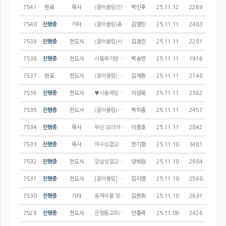
7541
완료
목사
(끌어올림)인천동지방 새빛교회에서 전임사역자를 모십니다.
박인후
25.11.12
2269
7540
진행중
기타
(끌어올림)충서지방회 서산 좋은교회에서 사역자를 모십니다.
김영민
25.11.11
2483
7539
진행중
전도사
(끌어올림)서울서지방회 일산교회에서 준전임 또는 전담전도사님을 모십니다.
김경진
25.11.11
2281
7538
진행중
전도사
서울북지방 한성교회에서 어린이교회 교육전도사님을 모십니다.
박송연
25.11.11
1916
7537
완료
전도사
(끌어올림) 증가교회에서 교육전도사님을 모십니다
김재환
25.11.11
2148
7536
진행중
전도사
♥서울제일교회와 함께 사역할 파트 교육전도사님을(유치부, 초등부) 모십니다♥
이성욱
25.11.11
2362
7535
진행중
전도사
(끌어올림) 아현교회에서 교육부(유치, 유년, 초등) 파트 교역자를 모십니다.
박하종
25.11.11
2457
7534
진행중
목사
부산 모리아교회에서 부목사 및 전담전도사를 모십니다.
이중호
25.11.11
2842
7533
진행중
목사
여수성결교회에서 부목사님을 모시고자 합니다.
한기형
25.11.10
3481
7532
진행중
전도사
강남성결교회(서울강남지방)에서 교육전도사님을 모십니다
양희원
25.11.10
2684
7531
진행중
전도사
[끌어올림] 서울서지방 좋은나무교회에서 파트전도사님을 모십니다.
김지영
25.11.10
2568
7530
진행중
기타
동역자를 청빙합니다. 파트 및 준전담 사역자(청소년부) 1인, 또는 전담사역자 1인
김찬희
25.11.10
2631
7529
진행중
전도사
은행동교회(경기지방)에서 청년부 담당 전도사님을 모시고자 합니다.
안흥락
25.11.09
2426