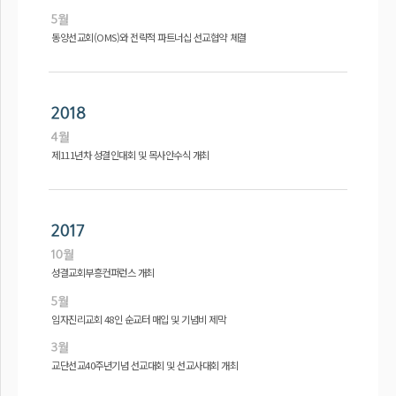
동양선교회(OMS)와 전략적 파트너십 선교협약 체결
제111년차 성결인대회 및 목사안수식 개최
성결교회부흥컨퍼런스 개최
임자진리교회 48인 순교터 매입 및 기념비 제막
교단선교40주년기념 선교대회 및 선교사대회 개최