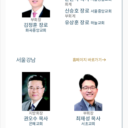
회계
신승호 장로
서울중앙교회
부회계
부회장
유상훈 장로
하늘교회
김정훈 장로
화곡중앙교회
서울강남
홈페이지 바로가기
지방회장
부회장
권오수 목사
최재성 목사
은혜교회
서초교회