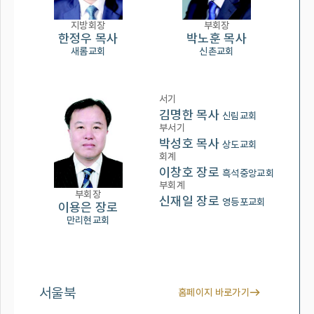
지방회장
부회장
한정우 목사
박노훈 목사
새롬교회
신촌교회
서기
김명한 목사
신림교회
부서기
박성호 목사
상도교회
회계
이창호 장로
흑석중앙교회
부회계
부회장
신재일 장로
영등포교회
이용은 장로
만리현교회
서울북
홈페이지 바로가기