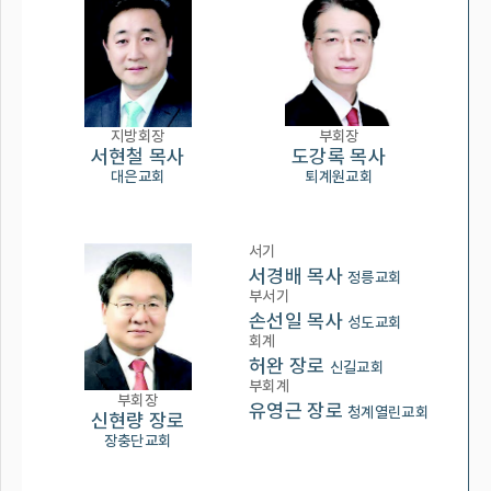
지방회장
부회장
서현철 목사
도강록 목사
대은교회
퇴계원교회
서기
서경배 목사
정릉교회
부서기
손선일 목사
성도교회
회계
허완 장로
신길교회
부회계
부회장
유영근 장로
청계열린교회
신현량 장로
장충단교회