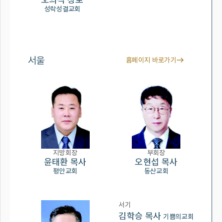
성락성결교회
서울
홈페이지 바로가기
지방회장
부회장
윤태환 목사
오현섭 목사
평안교회
동산교회
서기
김학승 목사
기쁨의교회