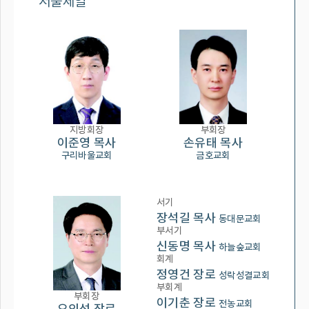
서울제일
지방회장
부회장
이준영 목사
손유태 목사
구리바울교회
금호교회
서기
장석길 목사
동대문교회
부서기
신동명 목사
하늘숲교회
회계
정영건 장로
성락성결교회
부회계
부회장
이기춘 장로
전농교회
오의석 장로