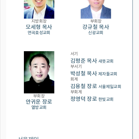
지방회장
부회장
모세형 목사
강규철 목사
연곡효성교회
신광교회
서기
김평준 목사
새뜻교회
부서기
박성철 목사
제자들교회
회계
김용철 장로
서울제일교회
부회계
부회장
정영덕 장로
한빛교회
안귀운 장로
열방교회