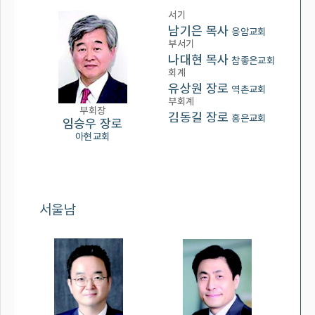
서기
남기은 목사
응암교회
부서기
나대현 목사
참좋은교회
회계
유상원 장로
역촌교회
부회계
부회장
김동길 장로
홍은교회
임승우 장로
아현교회
서울남