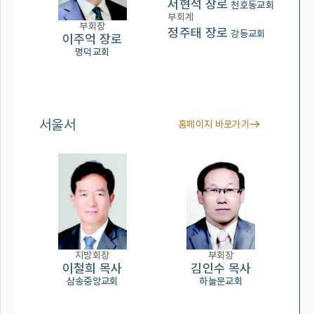
서현석 장로
천호동교회
부회계
부회장
정주태 장로
강동교회
이주억 장로
명덕교회
서울서
홈페이지 바로가기
지방회장
부회장
이철희 목사
김인수 목사
삼송중앙교회
하늘문교회