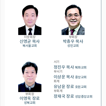
지방회장
부회장
신영균 목사
박충우 목사
북서울교회
성민교회
서기
정진우 목사
혜화교회
부서기
이상운 목사
중앙교회
회계
유남윤 장로
호원교회
부회계
부회장
장재국 장로
성암중앙교회
이영욱 장로
성북교회