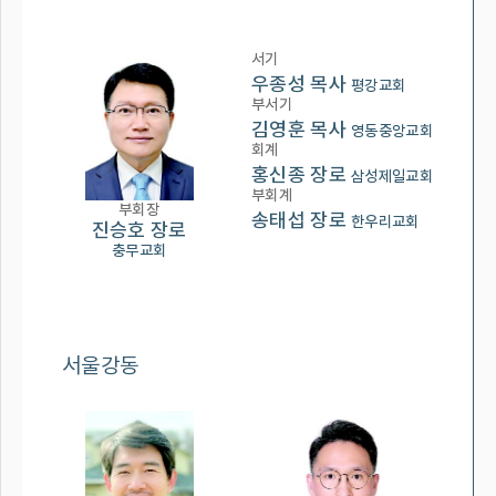
서기
우종성 목사
평강교회
부서기
김영훈 목사
영동중앙교회
회계
홍신종 장로
삼성제일교회
부회계
부회장
송태섭 장로
한우리교회
진승호 장로
충무교회
서울강동