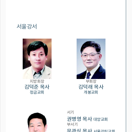
서울강서
지방회장
부회장
김덕준 목사
김덕래 목사
정금교회
개봉교회
서기
권병영 목사
대양교회
부서기
문관식 목사
서울강림교회