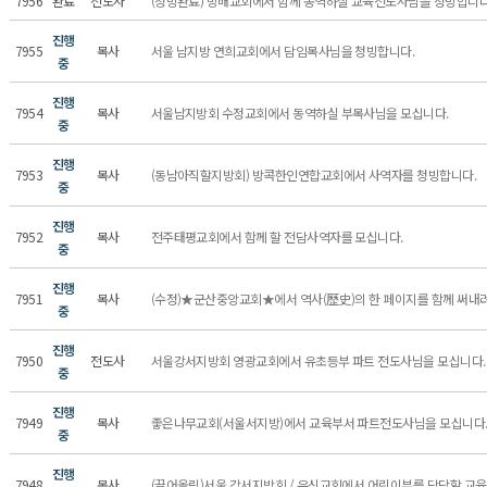
7956
완료
전도사
(청빙완료) 방배교회에서 함께 동역하실 교육전도사님을 청빙합니다
진행
7955
목사
서울 남지방 연희교회에서 담임목사님을 청빙합니다.
중
진행
7954
목사
서울남지방회 수정교회에서 동역하실 부목사님을 모십니다.
중
진행
7953
목사
(동남아직할지방회) 방콕한인연합교회에서 사역자를 청빙합니다.
중
진행
7952
목사
전주태평교회에서 함께 할 전담사역자를 모십니다.
중
진행
7951
목사
(수정)★군산중앙교회★에서 역사(歷史)의 한 페이지를 함께 써내려 
중
진행
7950
전도사
서울강서지방회 영광교회에서 유초등부 파트 전도사님을 모십니다
중
진행
7949
목사
좋은나무교회(서울서지방)에서 교육부서 파트전도사님을 모십니다
중
진행
7948
목사
(끌어올림)서울 강서지방회 / 우신교회에서 어린이부를 담당할 교육전