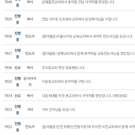
7940
목사
김해활천교회에서 동역할 전담 사역자를 청빙합니다.
중
진행
7939
목사
전남 서지방 도초동부교회에서 담임목사님을 구합니다
중
진행
7938
전도사
(끌어올림)서울서지방 남북교회에서 유아부 전도사님을 모십니다.
중
진행
7937
전도사
(끌어올림) 방배교회에서 함께 동역하실 교육전도사님을 청빙합니다
중
7936
완료
목사
조치원교회 청빙 완료됐습니다.
진행
음악사역
7935
이문동교회에서 반주자를 구합니다
중
자
7934
완료
목사
다음세대를 위한 본교회에서 사역자를 청빙합니다. (청빙완료)
진행
7933
기타
사무 간사님을 모십니다.
중
진행
7932
전도사
(끌어올림)인천 부평(인천동지방)에 위치한 비전교회에서 함께 사역할
중