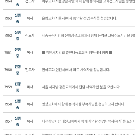
7964
전도사
이수교회(서울강남지방)에서 함께 동역하실 교육전도사님을 청빙합
중
진행
7963
목사
은평교회(서울서)에서 동역할 전임 목사를 청빙합니다.
중
진행
7962
전도사
세종공주지방회 전의성결교회에서 함께 동역할 교육전도사님을 청
중
진행
7961
목사
■ 강원서지방회 춘천나눔교회 담임목사님 청빙 ■
중
진행
7960
전도사
만석교회(인천서)에서 파트 사역자를 청빙합니다.
중
진행
7959
목사
서울 서지방 홍은교회에서 전담 사역자 한 분을 모십니다.
중
진행
7958
목사
명성교회에서 함께 동역하실 부목사님을 청빙하고자 합니다.
중
진행
7957
목사
대전중앙지방 대전교회에서 함께 사역할 전임사역자(목사)를 모십
중