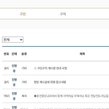
번호
상태
분류
제목
진행
공지
기타
※ 구인구직 게시판 안내 사항
중
진행
공지
기타
청빙 게시글에 대한 참고내용
중
진행
7965
목사
◆춘천중앙교회에서 함께 사역하실 부목사님 혹은 전담전도사님을
중
진행