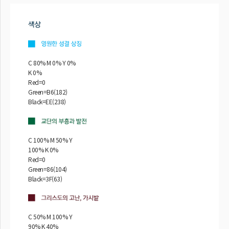
C 80% M 0% Y 0%
K 0%
Red=0
Green=B6(182)
Black=EE(238)
C 100% M 50% Y
100% K 0%
Red=0
Green=86(104)
Black=3F(63)
C 50% M 100% Y
90% K 40%