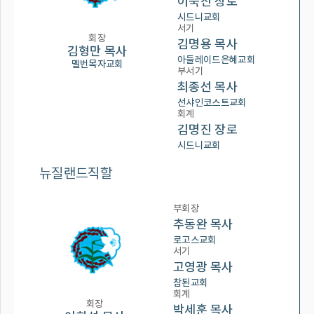
이숙진 장로
시드니교회
서기
회장
김명용 목사
김형만 목사
아들레이드은혜교회
멜번목자교회
부서기
최종선 목사
선샤인코스트교회
회계
김명진 장로
시드니교회
뉴질랜드직할
부회장
추동완 목사
로고스교회
서기
고영광 목사
참된교회
회계
회장
박세훈 목사