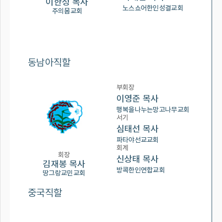
이한성 목사
노스쇼어한인성결교회
주의몸교회
동남아직할
부회장
이영준 목사
행복을나누는망고나무교회
서기
심태선 목사
파타야선교교회
회계
회장
신상태 목사
김재봉 목사
방콕한인연합교회
땅그랑교민교회
중국직할