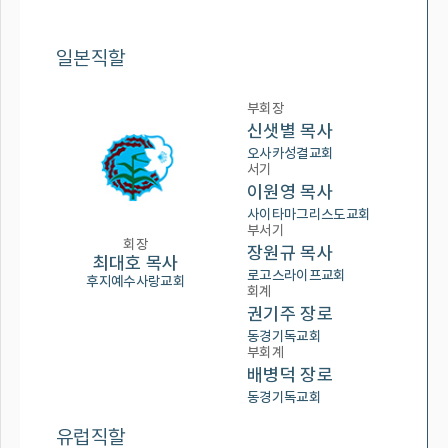
일본직할
부회장
신샛별 목사
오사카성결교회
서기
이원영 목사
사이타마그리스도교회
부서기
회장
장원규 목사
최대호 목사
로고스라이프교회
후지예수사랑교회
회계
권기주 장로
동경기독교회
부회계
배병덕 장로
동경기독교회
유럽직할