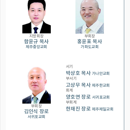
지방회장
부회장
함윤규 목사
홍윤표 목사
제주중앙교회
가파도교회
서기
박상호 목사
가나안교회
부서기
고상무 목사
제주한교회
회계
양호연 장로
서귀포교회
부회계
부회장
한재진 장로
제주제일교회
김인식 장로
서귀포교회