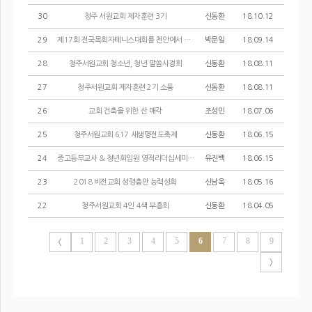
30
청주 서원교회 제자훈련 3기
신동환
18.10.12
29
제17회 전국목회자테니스대회를 천안에서 안성으로
박문일
18.09.14
28
청주서원교회 청소년, 청년 말씀사경회
신동환
18.08.11
27
청주서원교회 제자훈련 2기 소풍
신동환
18.08.11
26
교회 건축을 위한 산 매각
조성민
18.07.06
25
청주서원교회 617 새생명전도축제
신동환
18.06.15
24
중고등부교사 & 청년회임원 영적리더십세미나
유진백
18.06.15
23
2018 비전교회 성령충만 능력성회
신남옥
18.05.16
22
청주서원교회 4인 4색 부흥회
신동환
18.04.05
1
2
3
4
5
6
7
8
9