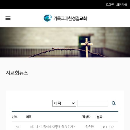
로그인
회원가입
번호
제목
작성자
날짜
31
세미나 - 가정예배 어떻게 할 것인가?
임요한
18.10.17