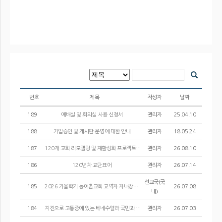
번호
제목
작성자
날짜
189
예배실 및 회의실 사용 신청서
관리자
25.04.10
188
가입승인 및 게시판 운영에 대한 안내
관리자
18.05.24
187
120개 교회 리모델링 및 재활성화 프로젝트 안내 및 신청 서류 양식
관리자
26.08.10
186
120년차 교단표어
관리자
26.07.14
선교국(국
185
2026 가을학기 농어촌교회 교역자 자녀장학생 선발 공고
26.07.08
내)
184
지진으로 고통중에 있는 베네수엘라 국민과 교회를 위한 총회장 위로서신
관리자
26.07.03