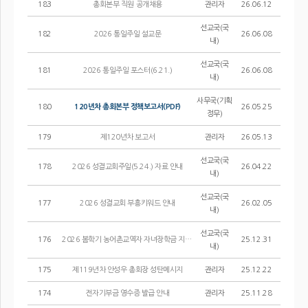
183
총회본부 직원 공개채용
관리자
26.06.12
선교국(국
182
2026 통일주일 설교문
26.06.08
내)
선교국(국
181
2026 통일주일 포스터(6.21.)
26.06.08
내)
사무국(기획
180
120년차 총회본부 정책보고서(PDF)
26.05.25
정무)
179
제120년차 보고서
관리자
26.05.13
선교국(국
178
2026 성결교회주일(5.24.) 자료 안내
26.04.22
내)
선교국(국
177
2026 성결교회 부흥키워드 안내
26.02.05
내)
선교국(국
176
2026 봄학기 농어촌교역자 자녀장학금 지원선발공고
25.12.31
내)
175
제119년차 안성우 총회장 성탄메시지
관리자
25.12.22
174
전자기부금 영수증 발급 안내
관리자
25.11.28