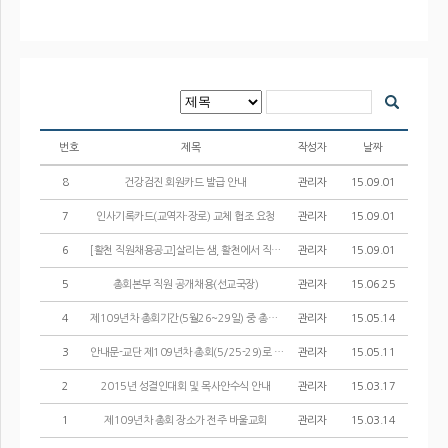
번호
제목
작성자
날짜
8
건강검진 회원카드 발급 안내
관리자
15.09.01
7
인사기록카드(교역자·장로) 교체 협조 요청
관리자
15.09.01
6
[활천 직원채용공고]살리는 샘, 활천에서 직원 채용 공고
관리자
15.09.01
5
총회본부 직원 공개채용(선교국장)
관리자
15.06.25
4
제109년차 총회기간(5월26~29일) 중 총회본부 업무불가 안내
관리자
15.05.14
3
안내문-교단 제109년차 총회(5/25-29)로 인한 업무지연
관리자
15.05.11
2
2015년 성결인대회 및 목사안수식 안내
관리자
15.03.17
1
제109년차 총회 장소가 전주 바울교회
관리자
15.03.14