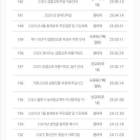
162
2025 성결교회주일 자료안내
25.05.13
내)
161
2025년 장애인주일
관리자
25.04.14
160
2025년 4월 총회본부 주요일정 및 기도제목
관리자
25.03.31
사무국(기획
159
제118년차 성결전도왕 후보자 추천 안내
25.03.11
정무)
158
2025 찾아가는 성결교회 부흥키워드
관리자
25.02.25
선교국(국
157
2025 성결교회 부흥키워드 참가 안내
25.02.17
내)
사무국(기획
156
자랑스러운 성결인을 추천해 주십시오
25.02.14
정무)
선교국(국
155
2025 봄학기 농어촌교역자 자녀장학금 지원선발공고
25.01.09
내)
154
2025년 1월 총회본부 주요일정 및 기도제목
관리자
24.12.30
153
2024년 성탄절 총회장 메시지
관리자
24.12.18
152
2025 목사안수 청원서 서류지침
관리자
24.11.28