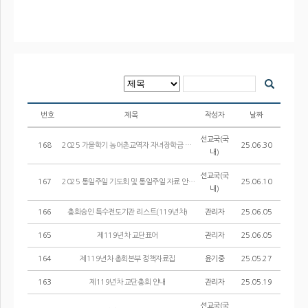
번호
제목
작성자
날짜
선교국(국
168
2025 가을학기 농어촌교역자 자녀장학금 지원선발공고
25.06.30
내)
선교국(국
167
2025 통일주일 기도회 및 통일주일 자료 안내
25.06.10
내)
166
총회승인 특수전도기관 리스트(119년차)
관리자
25.06.05
165
제119년차 교단표어
관리자
25.06.05
164
제119년차 총회본부 정책자료집
윤기중
25.05.27
163
제119년차 교단총회 안내
관리자
25.05.19
선교국(국