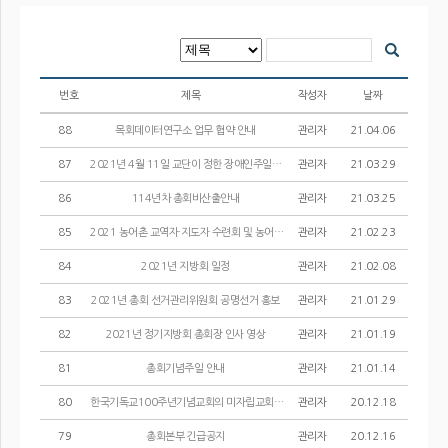
번호
제목
작성자
날짜
88
목회데이터연구소 업무 협약 안내
관리자
21.04.06
87
2021년 4월 11일 교단이 정한 장애인주일입니다.
관리자
21.03.29
86
114년차 총회비산출안내
관리자
21.03.25
85
2021 농어촌 교역자·지도자 수련회 및 농어촌 선교정책 개발을 위한 간담회
관리자
21.02.23
84
2021년 지방회 일정
관리자
21.02.08
83
2021년 총회 선거관리위원회 공명선거 홍보
관리자
21.01.29
82
2021년 정기지방회 총회장 인사 영상
관리자
21.01.19
81
총회기념주일 안내
관리자
21.01.14
80
한국기독교100주년기념교회의 미자립교회 지원 안내
관리자
20.12.18
79
총회본부 긴급공지
관리자
20.12.16