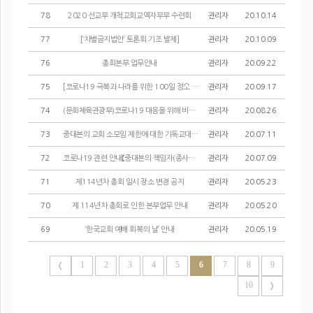
78
2020 선교부 개척교회교역자부부 수련회
관리자
20.10.14
77
[‘차별금지법안’ 토론회 기조 발제]
관리자
20.10.09
76
총회본부 업무안내
관리자
20.09.22
75
[코로나19 극복과 나라를 위한 100일 정오 기도회 참여 안내]
관리자
20.09.17
74
(문화체육관광부)코로나19 대응을 위해 비대면 종교활동 지원
관리자
20.08.26
73
중대본의 교회 소모임 제한에 대한 기독교대한성결교회의 입장
관리자
20.07.11
72
코로나19 관련 안내【중대본의 책임자(종사자) 및 이용자 핵심 방역 수칙에 대한 ...
관리자
20.07.09
71
제114년차 총회 일시 장소 변경 공지
관리자
20.05.23
70
제 114년차 총회로 인한 본부업무 안내
관리자
20.05.20
69
‘한국교회 예배 회복의 날’ 안내
관리자
20.05.19
1
2
3
4
5
6
7
8
9
10