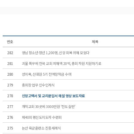
번호
제목
282
영남 청소년·청년 1,200명, 신앙 회복 위해 모였다
281
괴물 폭우에 전국 교회 피해액 20억, 총회 차원 지원하기로
280
성미목, 신대원 5기 전액장학금 수여
279
총회장 업무 인수인계식
278
신앙고백서 및 교리문답서 해설 영상 보도자료
277
개척교회 30곳에 3000만원 ‘전도 실탄’
276
제40회 평신도지도자 수련회
275
논산 육군훈련소 진중세례식