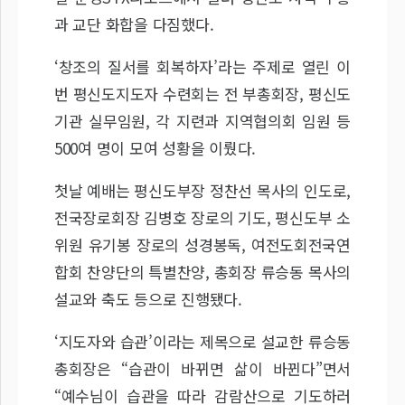
과 교단 화합을 다짐했다.
‘창조의 질서를 회복하자’라는 주제로 열린 이
번 평신도지도자 수련회는 전 부총회장, 평신도
기관 실무임원, 각 지련과 지역협의회 임원 등
500여 명이 모여 성황을 이뤘다.
첫날 예배는 평신도부장 정찬선 목사의 인도로,
전국장로회장 김병호 장로의 기도, 평신도부 소
위원 유기봉 장로의 성경봉독, 여전도회전국연
합회 찬양단의 특별찬양, 총회장 류승동 목사의
설교와 축도 등으로 진행됐다.
‘지도자와 습관’이라는 제목으로 설교한 류승동
총회장은 “습관이 바뀌면 삶이 바뀐다”면서
“예수님이 습관을 따라 감람산으로 기도하러