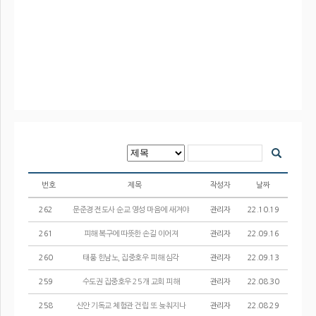
번호
제목
작성자
날짜
262
문준경 전도사 순교 영성 마음에 새겨야
관리자
22.10.19
261
피해 복구에 따뜻한 손길 이어져
관리자
22.09.16
260
태풍 힌남노, 집중호우 피해 심각
관리자
22.09.13
259
수도권 집중호우 25개 교회 피해
관리자
22.08.30
258
신안 기독교 체험관 건립 또 늦춰지나
관리자
22.08.29