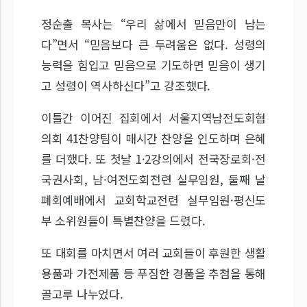
정순출 목사는 “우리 삶에서 믿음만이 남는
다”면서 “믿음보다 큰 두려움은 없다. 성령의
능력을 힘입고 믿음으로 기도하면 믿음이 생기
고 성령이 역사하신다”고 강조했다.
이틀간 이어진 집회에서 서울지역남전도회협
의회 41찬양팀이 매시간 찬양을 인도하며 은혜
를 더했다. 또 첫날 1·2강의에서 전국장로회·전
국권사회, 남·여전도회전련 실무임원, 둘째 날
폐회예배에서 교회학교전련 실무임원·평신도
부 소위원들이 특별찬양을 드렸다.
또 대회를 마치면서 여러 교회들이 후원한 생활
용품과 가전제품 등 푸짐한 경품을 추첨을 통해
골고루 나누었다.