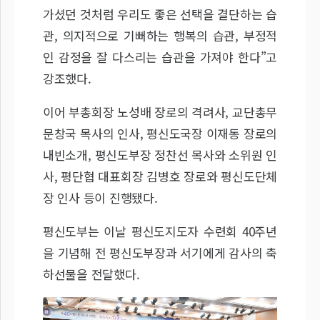
가셨던 것처럼 우리도 좋은 선택을 결단하는 습
관, 의지적으로 기뻐하는 행복의 습관, 부정적
인 감정을 잘 다스리는 습관을 가져야 한다”고
강조했다.
이어 부총회장 노성배 장로의 격려사, 교단총무
문창국 목사의 인사, 평신도국장 이재동 장로의
내빈소개, 평신도부장 정찬선 목사와 소위원 인
사, 평단협 대표회장 김병호 장로와 평신도단체
장 인사 등이 진행됐다.
평신도부는 이날 평신도지도자 수련회 40주년
을 기념해 전 평신도부장과 서기에게 감사의 축
하선물을 전달했다.