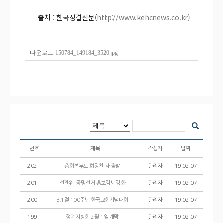
출처 : 한국성결신문(
http://www.kehcnews.co.kr)
다운로드
150784_149184_3520.jpg
번호
제목
작성자
날짜
202
총회본부도 희망찬 새 출발
관리자
19.02.07
201
선관위, 공명선거 홍보감시 강화
관리자
19.02.07
200
3.1절 100주년 한국교회기념대회
관리자
19.02.07
199
정기지방회 2월 1일 개막
관리자
19.02.07