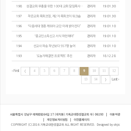
198
성결교회 부흥을 위한 100대 교회 담임목사 세미나
관리자
19.01.30
197
작은교회 목회코칭, 제2차 목회코치 워크숍
관리자
19.01.30
196
“다음세대 영혼 깨워야 교단 미래 밝아진다”
관리자
19.01.10
195
“종교인소득신고 서식 마련해야”
관리자
19.01.10
194
선교사 파송 작년보다 557명 늘어
관리자
19.01.10
193
‘도농자매결연 프로젝트’ 추진
관리자
18.12.28
‹ First
4
5
6
7
8
9
10
11
12
Last ›
13
14
서울특별시 강남구 테헤란로64길 17 (대치동) 기독교대한성결교회 우) 06193
|
이용약관
|
개인정보처리방침
|
이전홈페이지
COPYRIGHT (C) 2016 기독교대한성결교회 ALL RIGHT RESERVED. Designed by ohjic