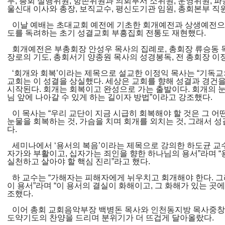
무, 총회 실행위원, 항존위원과 의회부서 소위원, 운영위원, 파
울신대 이사와 총장, 보직교수, 평신도기관 임원, 총회본부 직원
이날 예배는 초대교회 예전에 기초한 회개예전과 상생예전으로
도를 독려하는 초기 성결교회 부흥집회 전통도 재현했다.
회개예전은 부총회장 안성우 목사의 집례로, 총회장 류승동 
장로의 기도, 총회서기 양종원 목사의 성경봉독, 전 총회장 이
‘회개와 회복’이라는 제목으로 설교한 이정익 목사는 “기독교
교회는 이 성결을 상실했다. 세상은 교회를 향해 성결과 경건을
시작된다. 회개는 회복이고 완성으로 가는 출발이다. 회개의 눈
님 앞에 나아갈 수 있게 하는 길이자 방법”이라고 강조했다.
이 목사는 “우리 교단이 지금 시급히 회복해야 할 것은 그 어
눈물을 회복하는 것, 가슴을 치며 회개를 외치는 것, 그래서 
다.
세미나에서 ‘용서의 복음’이라는 제목으로 강의한 하도균 교수
자가와 부활이고, 십자가는 죄인을 향한 하나님의 용서”라며
실천하고 살아야 할 핵심 진리”라고 했다.
하 교수는 “가해자는 피해자에게 뉘우치고 회개해야 한다. 
이 용서”라며 “이 용서의 결실이 화해이고, 그 화해가 있는 곳에
조했다.
이어 총회 교회음악부장 백병돈 목사와 인천동지방 목사중창
도약기도의 찬양을 드리며 분위기가 더 뜨겁게 달아올랐다.