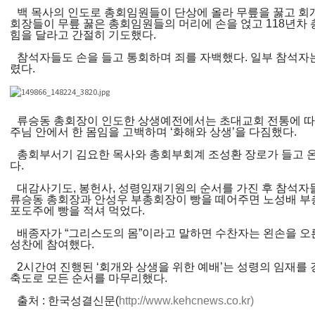
백 목사의 인도로 총회임원들이 단상에 올라 무릎을 꿇고 회개
회장들이 무릎 꿇은 총회임원들의 머리에 손을 얹고 118년차 
힘을 달라고 간절히 기도했다.
참석자들도 손을 들고 통회하며 죄를 자백했다. 일부 참석자
렸다.
류승동 총회장이 인도한 상생예전에서는 초대교회 전통에 따
주님 안에서 한 몸임을 고백하며 ‘화해와 상생’을 다짐했다.
총회부서기 김요한 목사와 총회부회계 조성환 장로가 들고 온
다.
대감사기도, 봉헌사, 성령임재기원의 순서를 가진 후 참석자
류승동 총회장과 안성우 부총회장이 빵을 떼어주면 노성배 부
포도주에 빵을 적셔 먹었다.
배종자가 “그리스도의 몸”이라고 말하면 수찬자는 왼손을 오
성찬에 참여했다.
2시간여 진행된 ‘회개와 상생을 위한 예배’는 성령의 임재를
축도로 모든 순서를 마무리했다.
출처 : 한국성결신문(
http://www.kehcnews.co.kr)