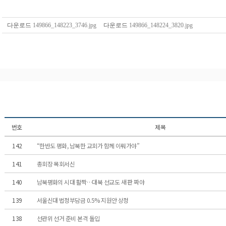
다운로드
149866_148223_3746.jpg
다운로드
149866_148224_3820.jpg
번호
제목
142
“한반도 평화, 남북한 교회가 함께 이뤄가야”
141
총회장 목회서신
140
남북평화의 시대 활짝…대북 선교도 새 판 짜야
139
서울신대 법정부담금 0.5% 지원안 상정
138
선관위 선거 준비 본격 돌입