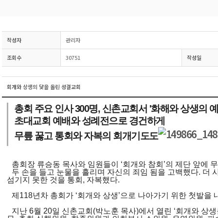
작성자
관리자
조회수
30751
작성일
회개와 상생의 닻을 올린 성결교회
총회 주요 인사 300명, 신촌교회서 '화해와 상생의 
초대교회 예배와 성례전으로 경건하게
무릎 꿇고 통회와 자복의 회개기도도
총회장 류승동 목사와 임원들이 ‘회개와 참회’의 제단 앞에 
두 손을 들고 눈물을 흘리며 자신의 죄임 됨을 고백했다. 더 
섬기지 못한 것을 통회, 자복했다.
제118년차 총회가 ‘회개와 상생’으로 나아가기 위한 첫발을 
지난 6월 20일 신촌교회(박노훈 목사)에서 열린 ‘회개와 상